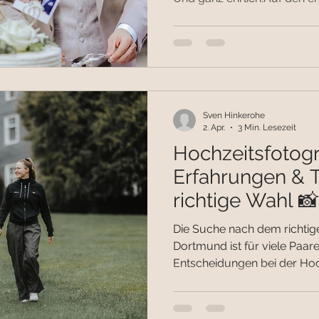
Doch wenn man versteht, was
wird schnell klar:👉 Es geht
Stunden am Hochzeitstag. 📸
Ein Hochzeitsfotograf beglei
Hinter den Bildern steckt d
Planung Begleitung eures 
Sven Hinkerohe
2. Apr.
3 Min. Lesezeit
Hochzeitsfotog
Erfahrungen & T
richtige Wahl 📸
Die Suche nach dem richtig
Dortmund ist für viele Paare
Entscheidungen bei der Hoc
bleiben die Fotos – und die
lang. Doch woran erkennt m
Hochzeitsfotografen? Und we