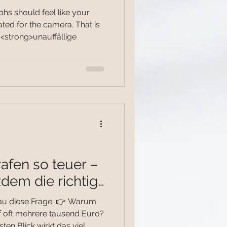
s should feel like your
ted for the camera. That is
<strong>unauffällige
afen so teuer –
zdem die richtige
fft
enau diese Frage: 👉 Warum
f oft mehrere tausend Euro?
ten Blick wirkt das viel.