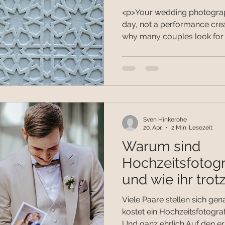
<p>Your wedding photograph
day, not a performance crea
why many couples look for 
Sven Hinkerohe
20. Apr.
2 Min. Lesezeit
Warum sind
Hochzeitsfotogr
und wie ihr trot
Entscheidung tre
Viele Paare stellen sich g
kostet ein Hochzeitsfotogra
Und ganz ehrlich:Auf den ers