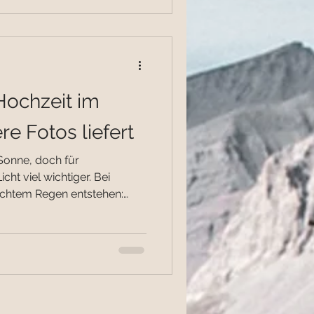
esem Artikel bekommt ihr
rfahrungen und konkrete
 Entscheidung trefft. ❌ Die
Hochzeit im
e Fotos liefert
Sonne, doch für
cht viel wichtiger. Bei
chtem Regen entstehen:
t keine harten Schatten im
e stimmungsvolle Farben
in Dortmund sind das ideale
ions durch das ruhige Licht
📸 Hochzeitsfotos im Regen
er Regen schafft eine