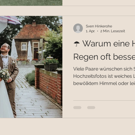
unbedingt vermeiden? In di
ehrliche Einblicke, echte E
Tipps, damit ihr die richtige
Sven Hinkerohe
häufigsten F
1. Apr.
2 Min. Lesezeit
☂️ Warum eine 
Regen oft besser
Viele Paare wünschen sich 
Hochzeitsfotos ist weiches Li
bewölktem Himmel oder lei
gleichmäßiges, weiches Lich
Gesicht natürliche Hauttön
Gerade für Hochzeitsfotos 
Bedingungen, da viele Locat
besonders elegant wirken. 
wirken emotionaler und echt
Atmosphäre, die man ni