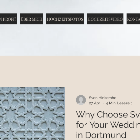
N PROFI?
ÜBER MICH
HOCHZEITSFOTOS
HOCHZEITSVIDEO
KONT
Sven Hinkerohe
27. Apr.
4 Min. Lesezeit
Why Choose Sv
for Your Weddi
in Dortmund