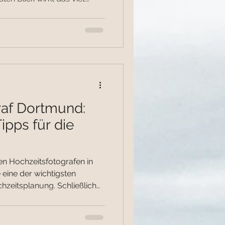
 wirklich dahintersteckt,
 nicht nur um ein paar
 Was ihr wirklich bezahlt
tet euch nicht einfach nur.
eutlich mehr: Vorbereitung &
gesamten Tages Auswahl a
raf Dortmund:
ipps für die
en Hochzeitsfotografen in
 eine der wichtigsten
hzeitsplanung. Schließlich
 Erinnerungen – ein Leben
an einen wirklich guten
lche Fehler solltet ihr